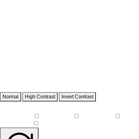
Contrast
Normal
High Contrast
Invert Contrast
Features
Reduce Motion
Focus Outlines
Underline Links
Readable Font