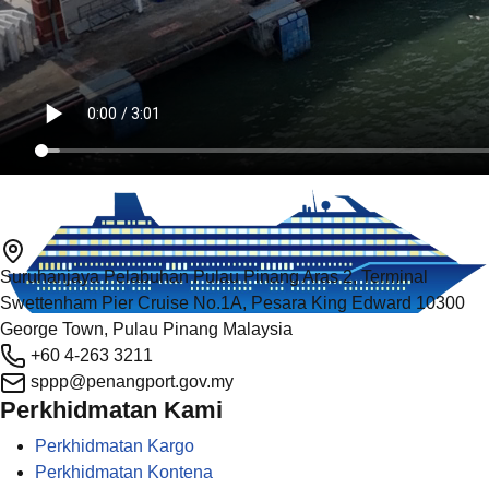
Suruhanjaya Pelabuhan Pulau Pinang Aras 2, Terminal
Swettenham Pier Cruise No.1A, Pesara King Edward 10300
George Town, Pulau Pinang Malaysia
+60 4-263 3211
sppp@penangport.gov.my
Perkhidmatan Kami
Perkhidmatan Kargo
Perkhidmatan Kontena