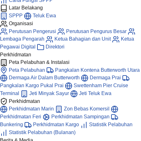
Carta Fungsi SPPP
Latar Belakang
SPPP
Teluk Ewa
Organisasi
Perutusan Pengerusi
Perutusan Pengurus Besar
Lembaga Pengarah
Ketua Bahagian dan Unit
Ketua
Pegawai Digital
Direktori
Perkhidmatan
Peta Pelabuhan & Instalasi
Peta Pelabuhan
Pangkalan Kontena Butterworth Utara
Dermaga Air Dalam Butterworth
Dermaga Prai
Pangkalan Kargo Pukal Prai
Swettenham Pier Cruise
Terminal
Jeti Minyak Sayur
Jeti Teluk Ewa
Perkhidmatan
Perkhidmatan Marin
Zon Bebas Komersil
Perkhidmatan Feri
Perkhidmatan Sampingan
Bunkering
Perkhidmatan Kargo
Statistik Pelabuhan
Statistik Pelabuhan (Bulanan)
Berita & Media