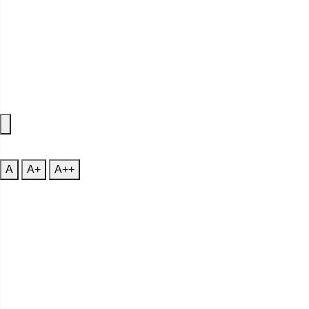
Accessibility Features
A
Font Size
A
A+
A++