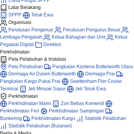
Carta Fungsi SPPP
Latar Belakang
SPPP
Teluk Ewa
Organisasi
Perutusan Pengerusi
Perutusan Pengurus Besar
Lembaga Pengarah
Ketua Bahagian dan Unit
Ketua
Pegawai Digital
Direktori
Perkhidmatan
Peta Pelabuhan & Instalasi
Peta Pelabuhan
Pangkalan Kontena Butterworth Utara
Dermaga Air Dalam Butterworth
Dermaga Prai
Pangkalan Kargo Pukal Prai
Swettenham Pier Cruise
Terminal
Jeti Minyak Sayur
Jeti Teluk Ewa
Perkhidmatan
Perkhidmatan Marin
Zon Bebas Komersil
Perkhidmatan Feri
Perkhidmatan Sampingan
Bunkering
Perkhidmatan Kargo
Statistik Pelabuhan
Statistik Pelabuhan (Bulanan)
Berita & Media