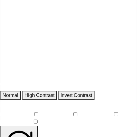
Contrast
Normal
High Contrast
Invert Contrast
Features
Reduce Motion
Focus Outlines
Underline Links
Readable Font