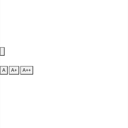
Accessibility Features
A
Font Size
A
A+
A++