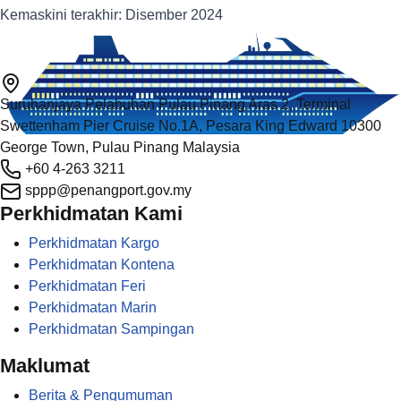
Kemaskini terakhir: Disember 2024
Suruhanjaya Pelabuhan Pulau Pinang Aras 2, Terminal
Swettenham Pier Cruise No.1A, Pesara King Edward 10300
George Town, Pulau Pinang Malaysia
+60 4-263 3211
sppp@penangport.gov.my
Perkhidmatan Kami
Perkhidmatan Kargo
Perkhidmatan Kontena
Perkhidmatan Feri
Perkhidmatan Marin
Perkhidmatan Sampingan
Maklumat
Berita & Pengumuman