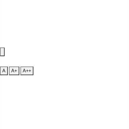
Accessibility Features
A
Font Size
A
A+
A++