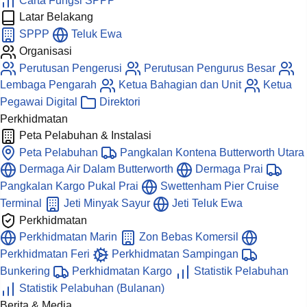
Carta Fungsi SPPP
Latar Belakang
SPPP
Teluk Ewa
Organisasi
Perutusan Pengerusi
Perutusan Pengurus Besar
Lembaga Pengarah
Ketua Bahagian dan Unit
Ketua
Pegawai Digital
Direktori
Perkhidmatan
Peta Pelabuhan & Instalasi
Peta Pelabuhan
Pangkalan Kontena Butterworth Utara
Dermaga Air Dalam Butterworth
Dermaga Prai
Pangkalan Kargo Pukal Prai
Swettenham Pier Cruise
Terminal
Jeti Minyak Sayur
Jeti Teluk Ewa
Perkhidmatan
Perkhidmatan Marin
Zon Bebas Komersil
Perkhidmatan Feri
Perkhidmatan Sampingan
Bunkering
Perkhidmatan Kargo
Statistik Pelabuhan
Statistik Pelabuhan (Bulanan)
Berita & Media