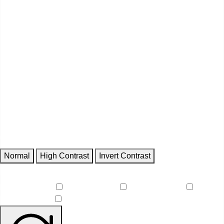
Contrast
Normal
High Contrast
Invert Contrast
Features
Reduce Motion
Focus Outlines
Underline Links
Readable Font