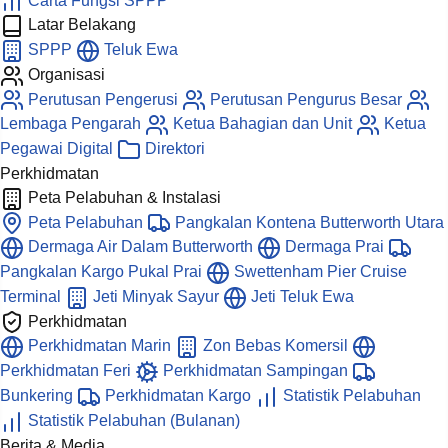
Carta Fungsi SPPP
Latar Belakang
SPPP
Teluk Ewa
Organisasi
Perutusan Pengerusi
Perutusan Pengurus Besar
Lembaga Pengarah
Ketua Bahagian dan Unit
Ketua
Pegawai Digital
Direktori
Perkhidmatan
Peta Pelabuhan & Instalasi
Peta Pelabuhan
Pangkalan Kontena Butterworth Utara
Dermaga Air Dalam Butterworth
Dermaga Prai
Pangkalan Kargo Pukal Prai
Swettenham Pier Cruise
Terminal
Jeti Minyak Sayur
Jeti Teluk Ewa
Perkhidmatan
Perkhidmatan Marin
Zon Bebas Komersil
Perkhidmatan Feri
Perkhidmatan Sampingan
Bunkering
Perkhidmatan Kargo
Statistik Pelabuhan
Statistik Pelabuhan (Bulanan)
Berita & Media