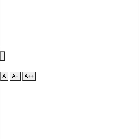
Accessibility Features
A
Font Size
A
A+
A++