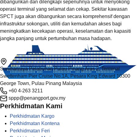
dibangunkan dan dilengkapi sepenuhnya untuk menyokong
operasi terminal yang selamat dan cekap. Sekitar kawasan
SPCT juga akan dibangunkan secara komprehensif dengan
infrastruktur sokongan, utiliti dan kemudahan akses bagi
meningkatkan kecekapan operasi, keselamatan dan kapasiti
jangka panjang untuk pertumbuhan masa hadapan.
Suruhanjaya Pelabuhan Pulau Pinang Aras 2, Terminal
Swettenham Pier Cruise No.1A, Pesara King Edward 10300
George Town, Pulau Pinang Malaysia
+60 4-263 3211
sppp@penangport.gov.my
Perkhidmatan Kami
Perkhidmatan Kargo
Perkhidmatan Kontena
Perkhidmatan Feri