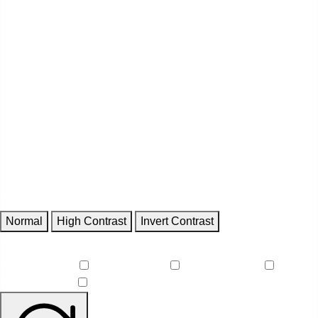
Contrast
Normal
High Contrast
Invert Contrast
Features
Reduce Motion
Focus Outlines
Underline Links
Readable Font