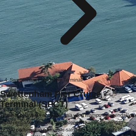
Swettenham Pier Cruise Terminal
Swettenham Pier Cruise
Terminal (SPCT)
Terminal pelayaran antarabangsa yang mampu mengendalikan
kapal persiaran berskala besar dengan kapasiti sehingga
12,000 penumpang pada satu-satu masa serta terletak dalam