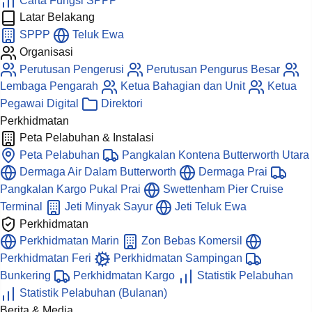
Carta Fungsi SPPP
Latar Belakang
SPPP
Teluk Ewa
Organisasi
Perutusan Pengerusi
Perutusan Pengurus Besar
Lembaga Pengarah
Ketua Bahagian dan Unit
Ketua
Pegawai Digital
Direktori
Perkhidmatan
Peta Pelabuhan & Instalasi
Peta Pelabuhan
Pangkalan Kontena Butterworth Utara
Dermaga Air Dalam Butterworth
Dermaga Prai
Pangkalan Kargo Pukal Prai
Swettenham Pier Cruise
Terminal
Jeti Minyak Sayur
Jeti Teluk Ewa
Perkhidmatan
Perkhidmatan Marin
Zon Bebas Komersil
Perkhidmatan Feri
Perkhidmatan Sampingan
Bunkering
Perkhidmatan Kargo
Statistik Pelabuhan
Statistik Pelabuhan (Bulanan)
Berita & Media