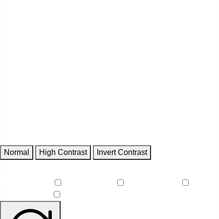
Contrast
Normal
High Contrast
Invert Contrast
Features
Reduce Motion
Focus Outlines
Underline Links
Readable Font