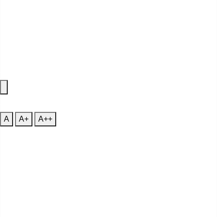
Accessibility Features
A
Font Size
A
A+
A++