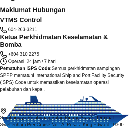
Maklumat Hubungan
VTMS Control
604-263-3211
Ketua Perkhidmatan Keselamatan &
Bomba
+604 310 2275
Operasi: 24 jam / 7 hari
Pematuhan ISPS Code:
Semua perkhidmatan sampingan
SPPP mematuhi International Ship and Port Facility Security
(ISPS) Code untuk memastikan keselamatan operasi
pelabuhan dan kapal.
Suruhanjaya Pelabuhan Pulau Pinang Aras 2, Terminal
Swettenham Pier Cruise No.1A, Pesara King Edward 10300