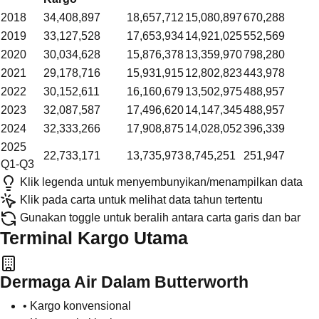
2018
34,408,897
18,657,712
15,080,897
670,288
2019
33,127,528
17,653,934
14,921,025
552,569
2020
30,034,628
15,876,378
13,359,970
798,280
2021
29,178,716
15,931,915
12,802,823
443,978
2022
30,152,611
16,160,679
13,502,975
488,957
2023
32,087,587
17,496,620
14,147,345
488,957
2024
32,333,266
17,908,875
14,028,052
396,339
2025
22,733,171
13,735,973
8,745,251
251,947
Q1-Q3
Klik legenda untuk menyembunyikan/menampilkan data
Klik pada carta untuk melihat data tahun tertentu
Gunakan toggle untuk beralih antara carta garis dan bar
Terminal Kargo Utama
Dermaga Air Dalam Butterworth
• Kargo konvensional