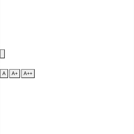
Accessibility Features
A
Font Size
A
A+
A++