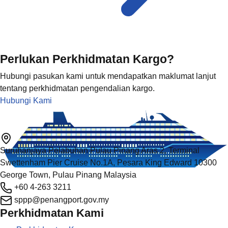
Perlukan Perkhidmatan Kargo?
Hubungi pasukan kami untuk mendapatkan maklumat lanjut
tentang perkhidmatan pengendalian kargo.
Hubungi Kami
Suruhanjaya Pelabuhan Pulau Pinang Aras 2, Terminal
Swettenham Pier Cruise No.1A, Pesara King Edward 10300
George Town, Pulau Pinang Malaysia
+60 4-263 3211
sppp@penangport.gov.my
Perkhidmatan Kami