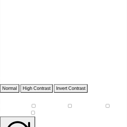
Contrast
Normal
High Contrast
Invert Contrast
Features
Reduce Motion
Focus Outlines
Underline Links
Readable Font