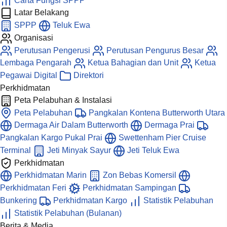
Carta Fungsi SPPP
Latar Belakang
SPPP
Teluk Ewa
Organisasi
Perutusan Pengerusi
Perutusan Pengurus Besar
Lembaga Pengarah
Ketua Bahagian dan Unit
Ketua
Pegawai Digital
Direktori
Perkhidmatan
Peta Pelabuhan & Instalasi
Peta Pelabuhan
Pangkalan Kontena Butterworth Utara
Dermaga Air Dalam Butterworth
Dermaga Prai
Pangkalan Kargo Pukal Prai
Swettenham Pier Cruise
Terminal
Jeti Minyak Sayur
Jeti Teluk Ewa
Perkhidmatan
Perkhidmatan Marin
Zon Bebas Komersil
Perkhidmatan Feri
Perkhidmatan Sampingan
Bunkering
Perkhidmatan Kargo
Statistik Pelabuhan
Statistik Pelabuhan (Bulanan)
Berita & Media