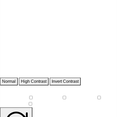
Contrast
Normal
High Contrast
Invert Contrast
Features
Reduce Motion
Focus Outlines
Underline Links
Readable Font