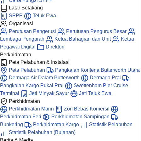
Carta Fungsi SPPP
Latar Belakang
SPPP
Teluk Ewa
Organisasi
Perutusan Pengerusi
Perutusan Pengurus Besar
Lembaga Pengarah
Ketua Bahagian dan Unit
Ketua
Pegawai Digital
Direktori
Perkhidmatan
Peta Pelabuhan & Instalasi
Peta Pelabuhan
Pangkalan Kontena Butterworth Utara
Dermaga Air Dalam Butterworth
Dermaga Prai
Pangkalan Kargo Pukal Prai
Swettenham Pier Cruise
Terminal
Jeti Minyak Sayur
Jeti Teluk Ewa
Perkhidmatan
Perkhidmatan Marin
Zon Bebas Komersil
Perkhidmatan Feri
Perkhidmatan Sampingan
Bunkering
Perkhidmatan Kargo
Statistik Pelabuhan
Statistik Pelabuhan (Bulanan)
Berita & Media