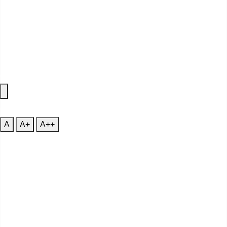
Accessibility Features
A
Font Size
A
A+
A++