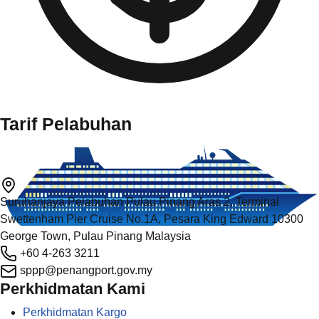
Tarif Pelabuhan
Suruhanjaya Pelabuhan Pulau Pinang Aras 2, Terminal
Swettenham Pier Cruise No.1A, Pesara King Edward 10300
George Town, Pulau Pinang Malaysia
+60 4-263 3211
sppp@penangport.gov.my
Perkhidmatan Kami
Perkhidmatan Kargo