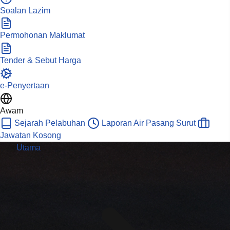
Soalan Lazim
Permohonan Maklumat
Tender & Sebut Harga
e-Penyertaan
Awam
Sejarah Pelabuhan
Laporan Air Pasang Surut
Jawatan Kosong
Utama